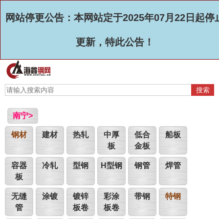
网站停更公告：本网站定于2025年07月22日起停
更新，特此公告！
南宁>
钢材
建材
热轧
中厚
低合
船板
板
金板
容器
冷轧
型钢
H型钢
钢管
焊管
板
无缝
涂镀
镀锌
彩涂
带钢
特钢
管
板卷
板卷