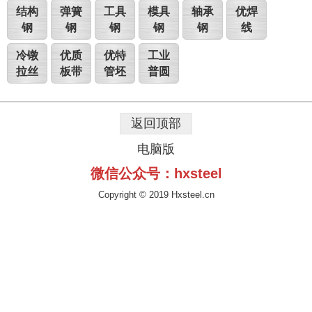
结构
弹簧
工具
模具
轴承
优焊
钢
钢
钢
钢
钢
线
冷镦
优质
优特
工业
拉丝
板带
管坯
普圆
返回顶部
电脑版
微信公众号：hxsteel
Copyright © 2019 Hxsteel.cn