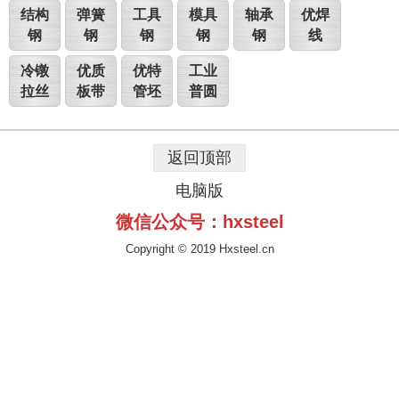
结构
弹簧
工具
模具
轴承
优焊
钢
钢
钢
钢
钢
线
冷镦
优质
优特
工业
拉丝
板带
管坯
普圆
返回顶部
电脑版
微信公众号：hxsteel
Copyright © 2019 Hxsteel.cn