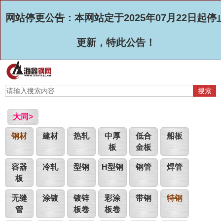
网站停更公告：本网站定于2025年07月22日起停
更新，特此公告！
大同>
钢材
建材
热轧
中厚
低合
船板
板
金板
容器
冷轧
型钢
H型钢
钢管
焊管
板
无缝
涂镀
镀锌
彩涂
带钢
特钢
管
板卷
板卷