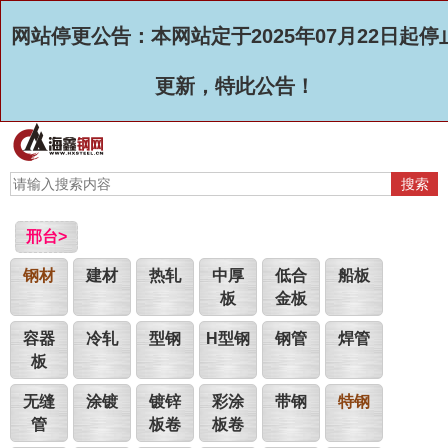
网站停更公告：本网站定于2025年07月22日起停
更新，特此公告！
邢台>
钢材
建材
热轧
中厚
低合
船板
板
金板
容器
冷轧
型钢
H型钢
钢管
焊管
板
无缝
涂镀
镀锌
彩涂
带钢
特钢
管
板卷
板卷