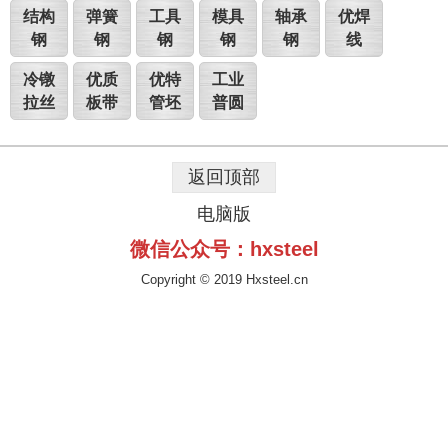
结构
弹簧
工具
模具
轴承
优焊
钢
钢
钢
钢
钢
线
冷镦
优质
优特
工业
拉丝
板带
管坯
普圆
返回顶部
电脑版
微信公众号：hxsteel
Copyright © 2019 Hxsteel.cn